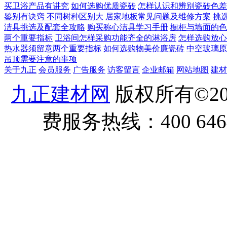
买卫浴产品有讲究
如何选购优质瓷砖
怎样认识和辨别瓷砖色差
鉴别有诀窍 不同树种区别大
居家地板常见问题及维修方案
挑
洁具挑选及配套全攻略
购买称心洁具学习手册
橱柜与墙面的色
两个重要指标
卫浴间怎样采购功能齐全的淋浴房
怎样选购放心
热水器须留意两个重要指标
如何选购物美价廉瓷砖
中空玻璃原
吊顶需要注意的事项
关于九正
会员服务
广告服务
访客留言
企业邮箱
网站地图
建材
九正建材网
版权所有©20
费服务热线：400 6464 