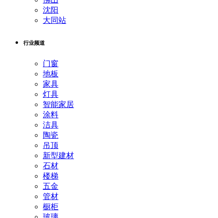
沈阳
大同站
行业频道
门窗
地板
家具
灯具
智能家居
涂料
洁具
陶瓷
吊顶
新型建材
石材
楼梯
五金
管材
橱柜
玻璃