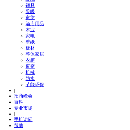
锁具
采暖
家纺
酒店用品
木业
家电
壁纸
板材
整体家居
衣柜
窗帘
机械
防水
节能环保
|
招商峰会
百科
专业市场
|
手机访问
帮助