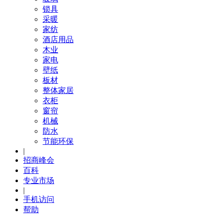
锁具
采暖
家纺
酒店用品
木业
家电
壁纸
板材
整体家居
衣柜
窗帘
机械
防水
节能环保
|
招商峰会
百科
专业市场
|
手机访问
帮助