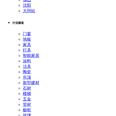
沈阳
大同站
行业频道
门窗
地板
家具
灯具
智能家居
涂料
洁具
陶瓷
吊顶
新型建材
石材
楼梯
五金
管材
橱柜
玻璃