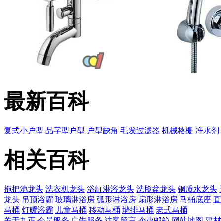
最新百科
复式小户型
品字型户型
户型缺角
毛发过滤器
机械格栅
净水剂
相关百科
拖把池龙头
洗衣机龙头
浴缸淋浴龙头
洗脸盆龙头
铜质水龙头
龙头
吊顶浴霸
玻璃淋浴房
弧形淋浴房
扇形淋浴房
马桶底座
直
马桶
灯暖浴霸
儿童马桶
移动马桶
墙排马桶
老式马桶
关于九正
会员服务
广告服务
访客留言
企业邮箱
网站地图
建材