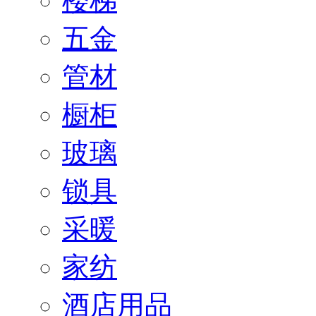
楼梯
五金
管材
橱柜
玻璃
锁具
采暖
家纺
酒店用品