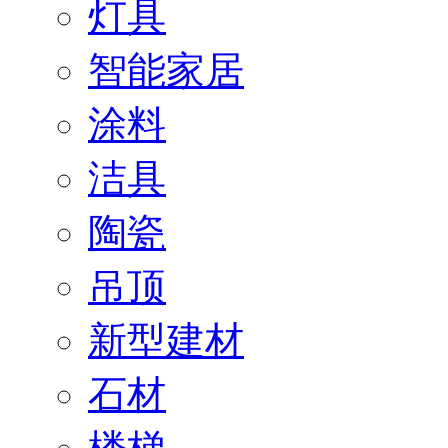
灯具
智能家居
涂料
洁具
陶瓷
吊顶
新型建材
石材