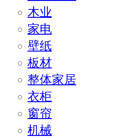
木业
家电
壁纸
板材
整体家居
衣柜
窗帘
机械