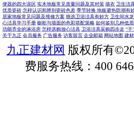
便器的四大误区
实木地板常见质量问题及其对策
墙衣
卫生洁
优质瓷砖
怎样认识和辨别瓷砖色差
季节转换 地板避热防潮有
居家地板常见问题及维修方案
挑选卫浴洁具有妙方
卫生间水龙
心洁具学习手册
橱柜与墙面的色彩搭配策略
如何鉴别几种低质
功能齐全的淋浴房
怎样选购放心洁具
卫浴洁具采购四步走
“干
关于九正
会员服务
广告服务
访客留言
企业邮箱
网站地图
建材
九正建材网
版权所有©20
费服务热线：400 6464 