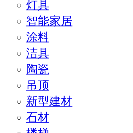
灯具
智能家居
涂料
洁具
陶瓷
吊顶
新型建材
石材