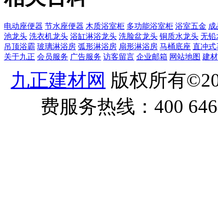
电动座便器
节水座便器
木质浴室柜
多功能浴室柜
浴室五金
成
池龙头
洗衣机龙头
浴缸淋浴龙头
洗脸盆龙头
铜质水龙头
无铅
吊顶浴霸
玻璃淋浴房
弧形淋浴房
扇形淋浴房
马桶底座
直冲式
关于九正
会员服务
广告服务
访客留言
企业邮箱
网站地图
建材
九正建材网
版权所有©20
费服务热线：400 6464 