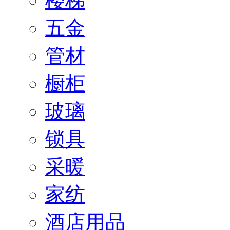
楼梯
五金
管材
橱柜
玻璃
锁具
采暖
家纺
酒店用品