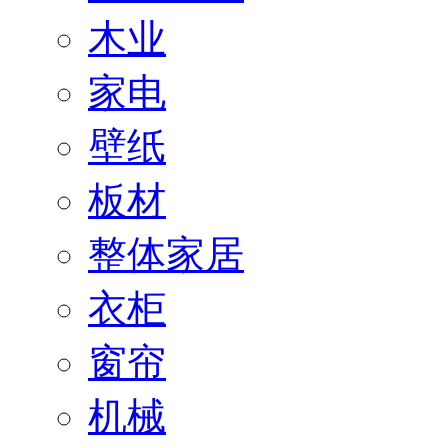
木业
家电
壁纸
板材
整体家居
衣柜
窗帘
机械