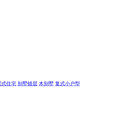
层式住宅
别墅错层
木别墅
复式小户型