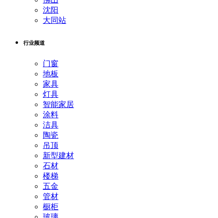
沈阳
大同站
行业频道
门窗
地板
家具
灯具
智能家居
涂料
洁具
陶瓷
吊顶
新型建材
石材
楼梯
五金
管材
橱柜
玻璃