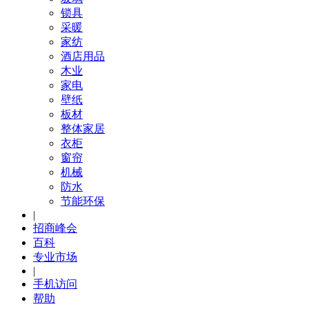
锁具
采暖
家纺
酒店用品
木业
家电
壁纸
板材
整体家居
衣柜
窗帘
机械
防水
节能环保
|
招商峰会
百科
专业市场
|
手机访问
帮助