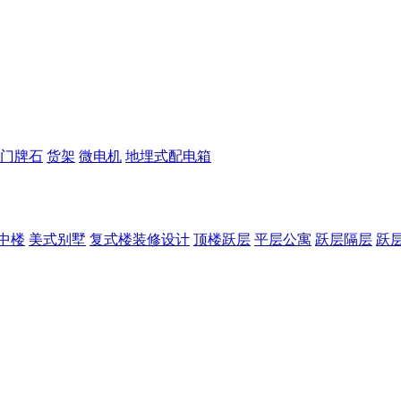
门牌石
货架
微电机
地埋式配电箱
中楼
美式别墅
复式楼装修设计
顶楼跃层
平层公寓
跃层隔层
跃