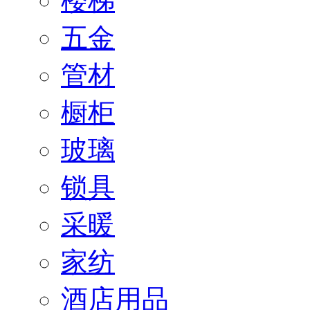
楼梯
五金
管材
橱柜
玻璃
锁具
采暖
家纺
酒店用品