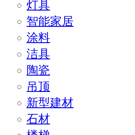
灯具
智能家居
涂料
洁具
陶瓷
吊顶
新型建材
石材