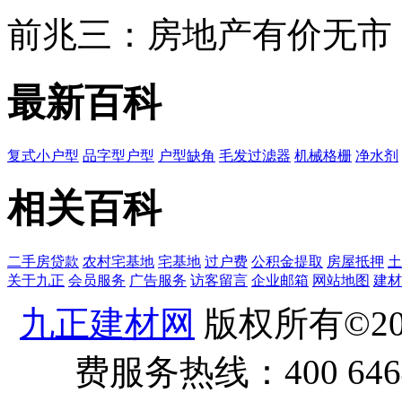
前兆三：房地产有价无市
最新百科
复式小户型
品字型户型
户型缺角
毛发过滤器
机械格栅
净水剂
相关百科
二手房贷款
农村宅基地
宅基地
过户费
公积金提取
房屋抵押
土
关于九正
会员服务
广告服务
访客留言
企业邮箱
网站地图
建材
九正建材网
版权所有©20
费服务热线：400 6464 