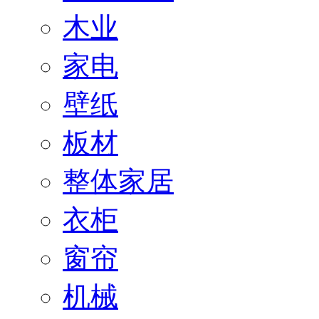
木业
家电
壁纸
板材
整体家居
衣柜
窗帘
机械