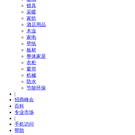
锁具
采暖
家纺
酒店用品
木业
家电
壁纸
板材
整体家居
衣柜
窗帘
机械
防水
节能环保
|
招商峰会
百科
专业市场
|
手机访问
帮助