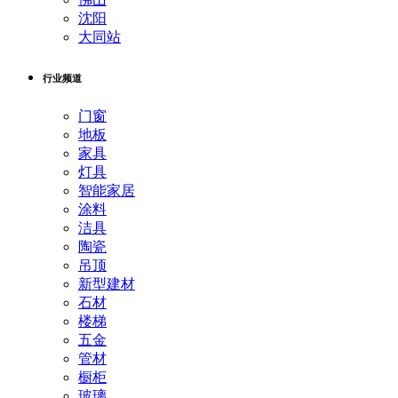
沈阳
大同站
行业频道
门窗
地板
家具
灯具
智能家居
涂料
洁具
陶瓷
吊顶
新型建材
石材
楼梯
五金
管材
橱柜
玻璃