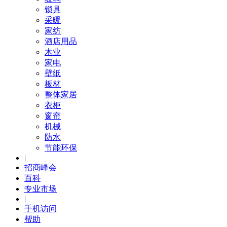
锁具
采暖
家纺
酒店用品
木业
家电
壁纸
板材
整体家居
衣柜
窗帘
机械
防水
节能环保
|
招商峰会
百科
专业市场
|
手机访问
帮助