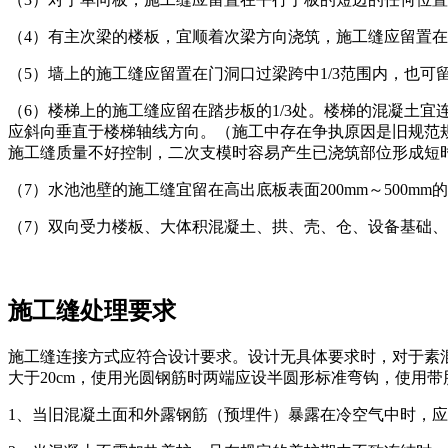
（4）有主次梁的楼板，宜顺着次梁方向浇筑，施工缝应留置在次
（5）墙上的施工缝应留置在门洞口过梁跨中1/3范围内，也可
（6）楼梯上的施工缝应留在踏步板的1/3处。楼梯的混凝土
应斜向垂直于楼梯轴线方向。（施工中存在争执原因是旧规范规
施工缝质量不好控制，二次支模时容易产生已浇筑部位形成短时
（7）水池池壁的施工缝宜留在高出底板表面200mm～500mm
（7）双向受力楼板、大体积混凝土、拱、壳、仓、设备基础
施工缝处理要求
施工缝连接方式应符合设计要求。设计无具体要求时，对于素混
大于20cm，使用光圆钢筋时两端应设半圆形标准弯钩，使用
1、当旧混凝土面和外露钢筋（预埋件）暴露在冷空气中时，应对