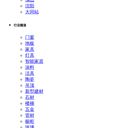
沈阳
大同站
行业频道
门窗
地板
家具
灯具
智能家居
涂料
洁具
陶瓷
吊顶
新型建材
石材
楼梯
五金
管材
橱柜
玻璃